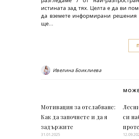
разгледаме 7 от най-разпростра
истината зад тях. Целта е да ви п
да вземете информирани решения з
ще…
Ивелина Боиклиева
МОЖЕ
Мотивация за отслабване:
Лесни
Как да започнете и да я
си н
задържите
проте
31.01.2025
12.09.20