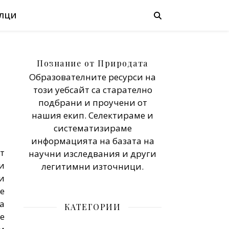
ЛЦИ
Познание от Природата
Образователните ресурси на
този уебсайт са старателно
подбрани и проучени от
нашия екип. Селектираме и
систематизираме
информацията на базата на
т
научни изследвания и други
и
легитимни източници.
и
е
а
КАТЕГОРИИ
е