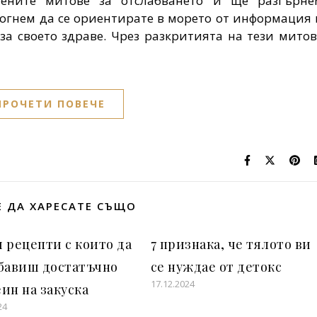
нените митове за отслабването и ще разгърне
омогнем да се ориентирате в морето от информация 
а своето здраве. Чрез разкритията на тези митов
ПРОЧЕТИ ПОВЕЧЕ
 ДА ХАРЕСАТЕ СЪЩО
 рецепти с които да
7 признака, че тялото ви
абавиш достатъчно
се нуждае от детокс
17.12.2024
ин на закуска
24