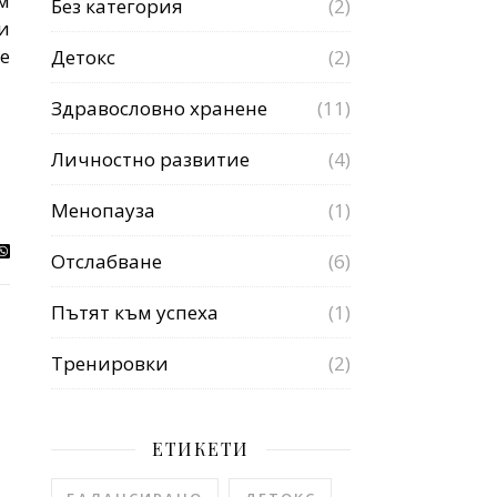
м
Без категория
(2)
и
е
Детокс
(2)
Здравословно хранене
(11)
Личностно развитие
(4)
Менопауза
(1)
Отслабване
(6)
Пътят към успеха
(1)
Тренировки
(2)
ЕТИКЕТИ