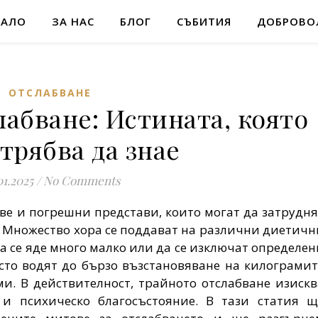
ЧАЛО
ЗА НАС
БЛОГ
СЪБИТИЯ
ДОБРОВО
ОТСЛАБВАНЕ
лабване: Истината, която
трябва да знае
01.2025
/
No Comments
ове и погрешни представи, които могат да затрудня
. Множество хора се поддават на различни диетичн
да се яде много малко или да се изключат определен
сто водят до бързо възстановяване на килограмит
и. В действителност, трайното отслабване изискв
и психическо благосъстояние. В тази статия щ