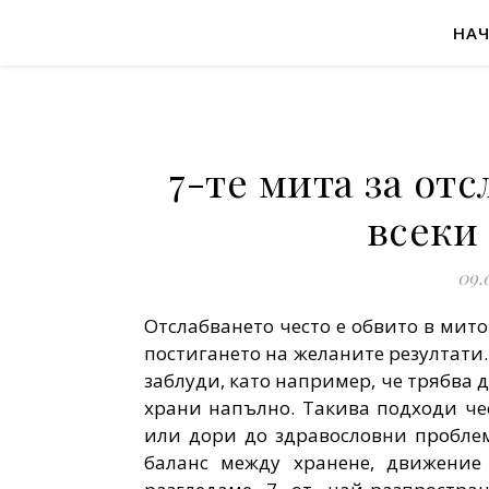
НА
7-те мита за отс
всеки 
09.
Отслабването често е обвито в мит
постигането на желаните резултати
заблуди, като например, че трябва 
храни напълно. Такива подходи че
или дори до здравословни проблем
баланс между хранене, движение 